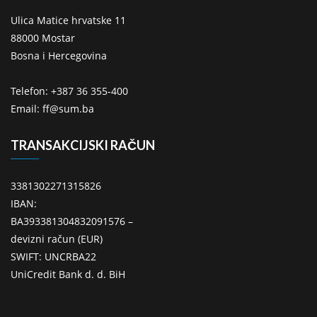
Ulica Matice hrvatske 11
88000 Mostar
Bosna i Hercegovina
Telefon: +387 36 355-400
Email: ff@sum.ba
TRANSAKCIJSKI RAČUN
3381302271315826
IBAN:
BA393381304832091576 –
devizni račun (EUR)
SWIFT: UNCRBA22
UniCredit Bank d. d. BiH