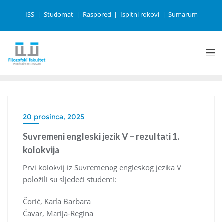
ISS
Studomat
Raspored
Ispitni rokovi
Sumarum
20 prosinca, 2025
Suvremeni engleski jezik V – rezultati 1.
kolokvija
Prvi kolokvij iz Suvremenog engleskog jezika V
položili su sljedeći studenti:
Čorić, Karla Barbara
Ćavar, Marija-Regina