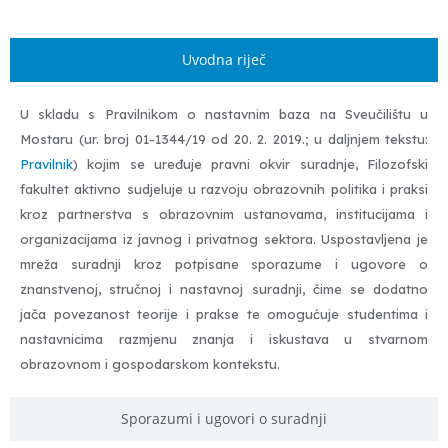
Uvodna riječ
U skladu s Pravilnikom o nastavnim baza na Sveučilištu u
Mostaru (ur. broj 01-1344/19 od 20. 2. 2019.; u daljnjem tekstu:
Pravilnik
) kojim se uređuje pravni okvir suradnje, Filozofski
fakultet aktivno sudjeluje u razvoju obrazovnih politika i praksi
kroz partnerstva s obrazovnim ustanovama, institucijama i
organizacijama iz javnog i privatnog sektora. Uspostavljena je
mreža suradnji kroz potpisane sporazume i ugovore o
znanstvenoj, stručnoj i nastavnoj suradnji, čime se dodatno
jača povezanost teorije i prakse te omogućuje studentima i
nastavnicima razmjenu znanja i iskustava u stvarnom
obrazovnom i gospodarskom kontekstu.
Sporazumi i ugovori o suradnji