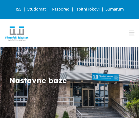
ISS
Studomat
Raspored
Ispitni rokovi
Sumarum
Nastavne baze