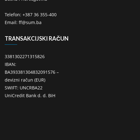
Telefon: +387 36 355-400
Email: ff@sum.ba
TRANSAKCIJSKI RAČUN
3381302271315826
IBAN:
BA393381304832091576 –
devizni račun (EUR)
SWIFT: UNCRBA22
UniCredit Bank d. d. BiH