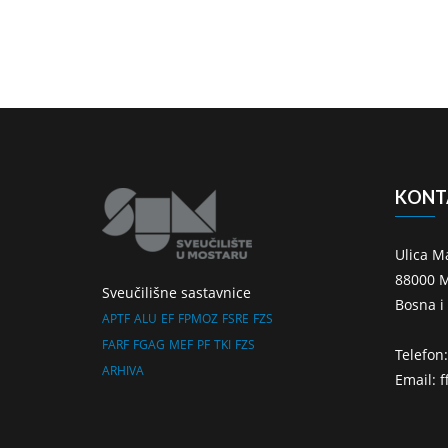
KONT
Ulica M
88000 M
Sveučilišne sastavnice
Bosna i
APTF
ALU
EF
FPMOZ
FSRE
FZS
FARF
FGAG
MEF
PF
TKI
FZS
Telefon
ARHIVA
Email: 