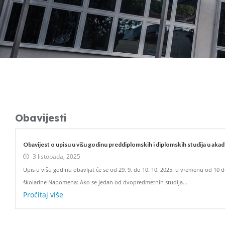
Obavijesti
Obavijest o upisu u višu godinu preddiplomskih i diplomskih studija u ak
3 listopada, 2025
Upis u višu godinu obavljat će se od 29. 9. do 10. 10. 2025. u vremenu od 10 do 
školarine Napomena: Ako se jedan od dvopredmetnih studija...
Pročitaj više