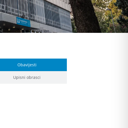
Obavijesti
Upisni obrasci