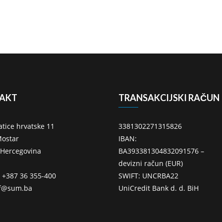
AKT
TRANSAKCIJSKI RAČUN
atice hrvatske 11
3381302271315826
ostar
IBAN:
 Hercegovina
BA393381304832091576 –
devizni račun (EUR)
: +387 36 355-400
SWIFT: UNCRBA22
ff@sum.ba
UniCredit Bank d. d. BiH