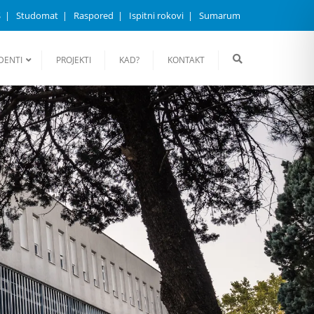
S
Studomat
Raspored
Ispitni rokovi
Sumarum
DENTI
PROJEKTI
KAD?
KONTAKT