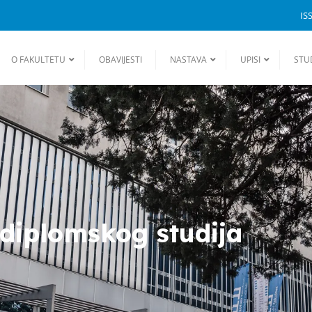
IS
O FAKULTETU
OBAVIJESTI
NASTAVA
UPISI
STU
ddiplomskog studija