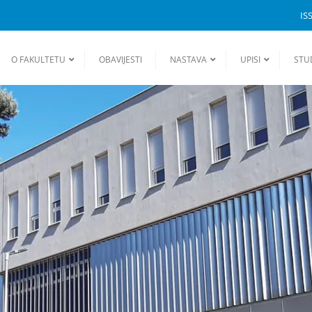
IS
O FAKULTETU
OBAVIJESTI
NASTAVA
UPISI
STU