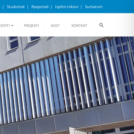
S
Studomat
Raspored
Ispitni rokovi
Sumarum
DENTI
PROJEKTI
KAD?
KONTAKT