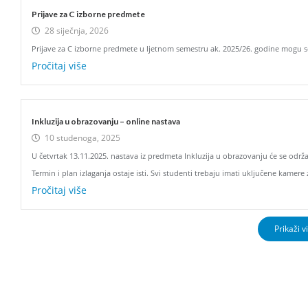
Prijave za C izborne predmete
28 siječnja, 2026
Prijave za C izborne predmete u ljetnom semestru ak. 2025/26. godine mogu se 
Pročitaj više
Inkluzija u obrazovanju – online nastava
10 studenoga, 2025
U četvrtak 13.11.2025. nastava iz predmeta Inkluzija u obrazovanju će se održ
Termin i plan izlaganja ostaje isti. Svi studenti trebaju imati uključene kamere z
Pročitaj više
Prikaži v