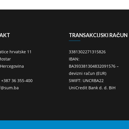
AKT
TRANSAKCIJSKI RAČUN
atice hrvatske 11
3381302271315826
ostar
IBAN:
 Hercegovina
BA393381304832091576 –
devizni račun (EUR)
: +387 36 355-400
SWIFT: UNCRBA22
ff@sum.ba
UniCredit Bank d. d. BiH