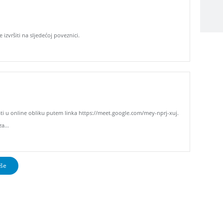
izvršiti na sljedećoj poveznici.
ati u online obliku putem linka https://meet.google.com/mey-nprj-xuj.
a...
iše