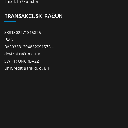
Email: ff@sum.ba
TRANSAKCIJSKI RAČUN
3381302271315826
IBAN:
BA393381304832091576 –
devizni račun (EUR)
SWIFT: UNCRBA22
UniCredit Bank d. d. BiH