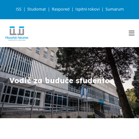
ISS
Studomat
Raspored
Ispitni rokovi
Sumarum
Vodič za buduće studente