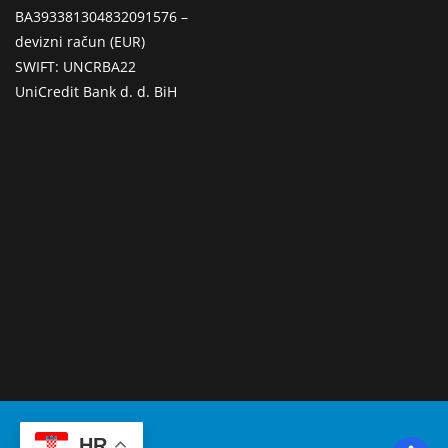
BA393381304832091576 –
devizni račun (EUR)
SWIFT: UNCRBA22
UniCredit Bank d. d. BiH
HR