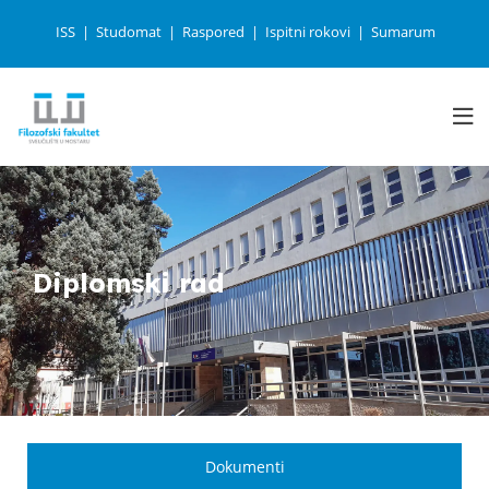
ISS
Studomat
Raspored
Ispitni rokovi
Sumarum
Diplomski rad
Dokumenti