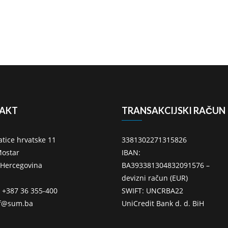
AKT
TRANSAKCIJSKI RAČUN
atice hrvatske 11
3381302271315826
ostar
IBAN:
 Hercegovina
BA393381304832091576 –
devizni račun (EUR)
: +387 36 355-400
SWIFT: UNCRBA22
ff@sum.ba
UniCredit Bank d. d. BiH