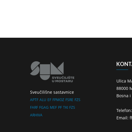
KONT
Ulica M
88000 M
Sveučilišne sastavnice
Bosna i
APTF
ALU
EF
FPMOZ
FSRE
FZS
FARF
FGAG
MEF
PF
TKI
FZS
Telefon
ARHIVA
Email: 