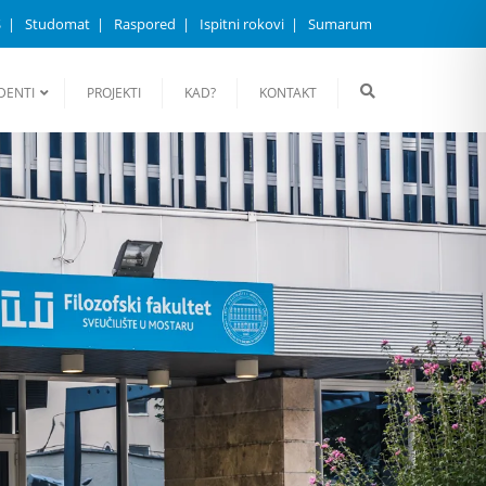
S
Studomat
Raspored
Ispitni rokovi
Sumarum
DENTI
PROJEKTI
KAD?
KONTAKT