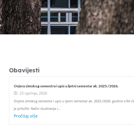
Obavijesti
Ovjera zimskog semestra i upis u ljetni semestar ak. 2025./2026.
23 siječnja, 2026
Ovjera zimskog semestra i upis u ljetni semestar ak. 2025./2026. godine vršit ć
je priložiti: Način studiranja i...
Pročitaj više