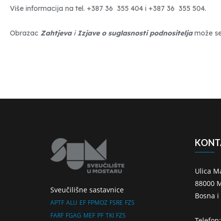
Više informacija na tel. +387 36 355 404 i +387 36 355 504.
Obrazac
Zahtjeva
i
Izjave o suglasnosti podnositelja
može se 
KONT
Ulica M
88000 M
Sveučilišne sastavnice
Bosna i
APTF
ALU
EF
FPMOZ
FSRE
FZS
FARF
FGAG
MEF
PF
TKI
FZS
Telefon