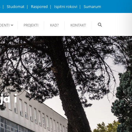
S
Studomat
Raspored
Ispitni rokovi
Sumarum
DENTI
PROJEKTI
KAD?
KONTAKT
ja i