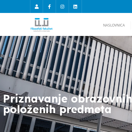
NASLOVNICA
Priznavanje obrazovnih 
položenih predmeta