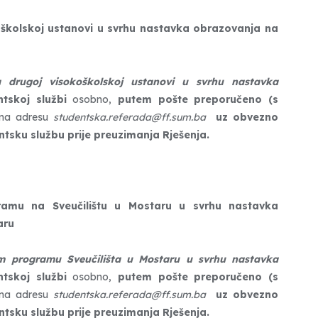
oškolskoj ustanovi u svrhu nastavka obrazovanja na
 drugoj visokoškolskoj ustanovi u svrhu nastavka
tskoj službi
osobno,
putem pošte preporučeno (s
 na adresu
studentska.referada@ff.sum.ba
uz obvezno
tsku službu prije preuzimanja Rješenja.
gramu
na Sveučilištu u Mostaru u svrhu nastavka
aru
om programu Sveučilišta u Mostaru u svrhu nastavka
tskoj službi
osobno,
putem pošte preporučeno (s
 na adresu
studentska.referada@ff.sum.ba
uz obvezno
tsku službu prije preuzimanja Rješenja.