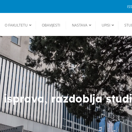
IS
O FAKULTETU
OBAVIJESTI
NASTAVA
UPISI
STU
isprava, razdoblja studi