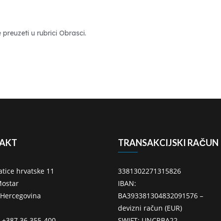
preuzeti u rubrici Obrasci.
AKT
TRANSAKCIJSKI RAČUN
atice hrvatske 11
3381302271315826
ostar
IBAN:
 Hercegovina
BA393381304832091576 –
devizni račun (EUR)
: +387 36 355-400
SWIFT: UNCRBA22