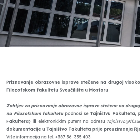
Priznavanje obrazovne isprave stečene na drugoj visok
Filozofskom fakultetu Sveučilišta u Mostaru
Zahtjev za priznavanje obrazovne isprave stečene na drugo
na Filozofskom fakultetu
podnosi se
Tajništvu Fakulteta
,
Fakulteta) ili
elektroničkim putem na adresu
tajnistvo@ff.s
dokumentacije u Tajništvo Fakulteta prije preuzimanja Rj
Više informacija na tel. +387 36 355 403.