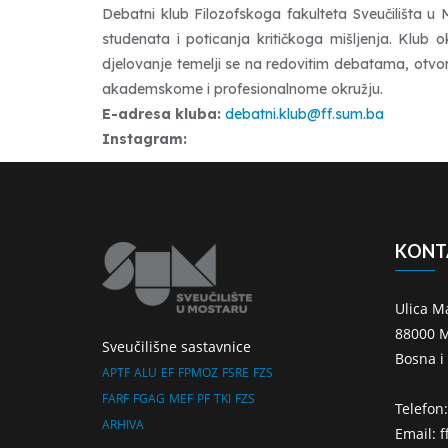
Debatni klub Filozofskoga fakulteta Sveučilišta u
studenata i poticanja kritičkoga mišljenja. Klub o
djelovanje temelji se na redovitim debatama, otvo
akademskome i profesionalnome okružju.
E-adresa kluba:
debatni.klub@ff.sum.ba
Instagram:
KONT
Ulica M
88000 M
Sveučilišne sastavnice
Bosna i
APTF
ALU
EF
FPMOZ
FSRE
FZS
FARF
FGAG
MEF
PF
TKI
FZS
Telefon
ARHIVA
Email: 