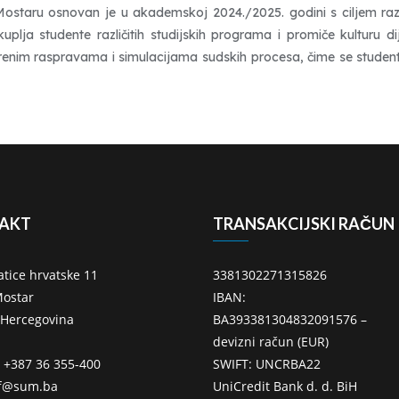
 Mostaru osnovan je u akademskoj 2024./2025. godini s ciljem razv
kuplja studente različitih studijskih programa i promiče kulturu di
renim raspravama i simulacijama sudskih procesa, čime se student
AKT
TRANSAKCIJSKI RAČUN
atice hrvatske 11
3381302271315826
ostar
IBAN:
 Hercegovina
BA393381304832091576 –
devizni račun (EUR)
: +387 36 355-400
SWIFT: UNCRBA22
ff@sum.ba
UniCredit Bank d. d. BiH