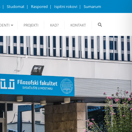
S
Studomat
Raspored
Ispitni rokovi
Sumarum
DENTI
PROJEKTI
KAD?
KONTAKT