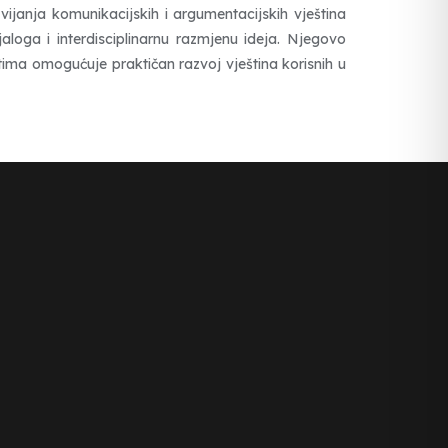
ijanja komunikacijskih i argumentacijskih vještina
jaloga i interdisciplinarnu razmjenu ideja. Njegovo
ima omogućuje praktičan razvoj vještina korisnih u