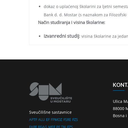
dokaz o uplaćenoj školarini za ljetni semes
Bank d. d. Mostar (s naznakom za Filozofski f
Način studiranja i visina školarine:
izvanredni
studij
: visina školarine za jed
KONT
Ulica M
88000 M
Sveučilišne sastavnice
Bosna i
APTF
ALU
EF
FPMOZ
FSRE
FZS
FARF
FGAG
MEF
PF
TKI
FZS