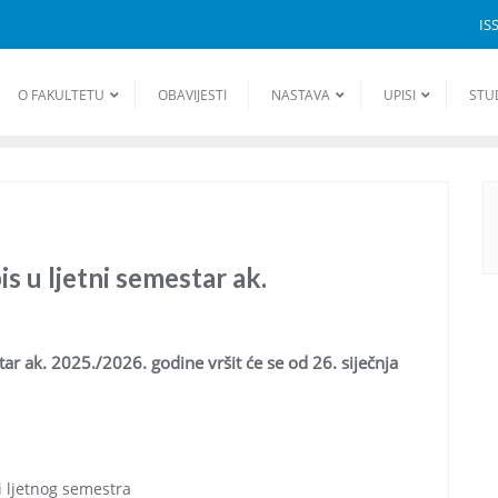
IS
O FAKULTETU
OBAVIJESTI
NASTAVA
UPISI
STU
s u ljetni semestar ak.
ar ak. 2025./2026. godine vršit će se od 26. siječnja
i ljetnog semestra