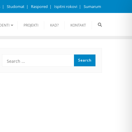
S
Studomat
Raspored
Ispitni rokovi
Sumarum
DENTI
PROJEKTI
KAD?
KONTAKT