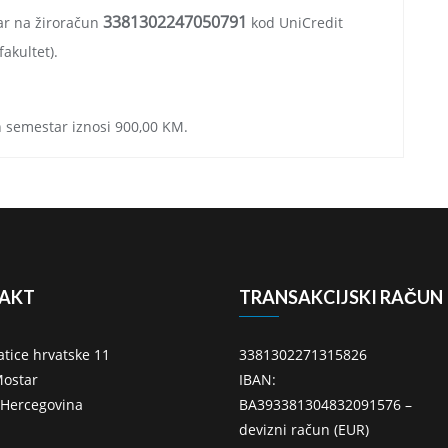
3381302247050791
tar na žiroračun
kod UniCredit
akultet).
an semestar iznosi 900,00 KM.
AKT
TRANSAKCIJSKI RAČUN
atice hrvatske 11
3381302271315826
ostar
IBAN:
 Hercegovina
BA393381304832091576 –
devizni račun (EUR)