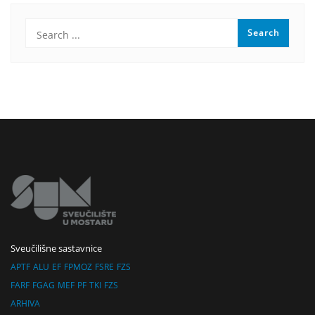
Sveučilišne sastavnice
APTF
ALU
EF
FPMOZ
FSRE
FZS
FARF
FGAG
MEF
PF
TKI
FZS
ARHIVA