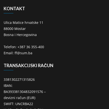
KONTAKT
Ulica Matice hrvatske 11
88000 Mostar
Bosna i Hercegovina
Telefon: +387 36 355-400
Email: ff@sum.ba
TRANSAKCIJSKI RAČUN
3381302271315826
IBAN:
BA393381304832091576 –
devizni račun (EUR)
SWIFT: UNCRBA22