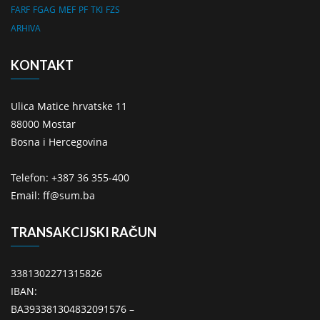
FARF
FGAG
MEF
PF
TKI
FZS
ARHIVA
KONTAKT
Ulica Matice hrvatske 11
88000 Mostar
Bosna i Hercegovina
Telefon: +387 36 355-400
Email: ff@sum.ba
TRANSAKCIJSKI RAČUN
3381302271315826
IBAN:
BA393381304832091576 –