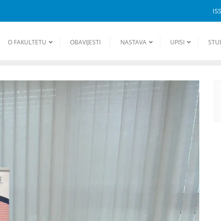
IS
O FAKULTETU
OBAVIJESTI
NASTAVA
UPISI
STU