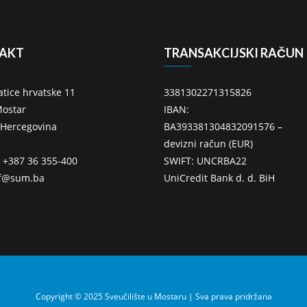
AKT
TRANSAKCIJSKI RAČUN
atice hrvatske 11
3381302271315826
ostar
IBAN:
 Hercegovina
BA393381304832091576 –
devizni račun (EUR)
: +387 36 355-400
SWIFT: UNCRBA22
ff@sum.ba
UniCredit Bank d. d. BiH
Copyright © 2025 Sveučilište u Mostaru | Sva prava pridržana