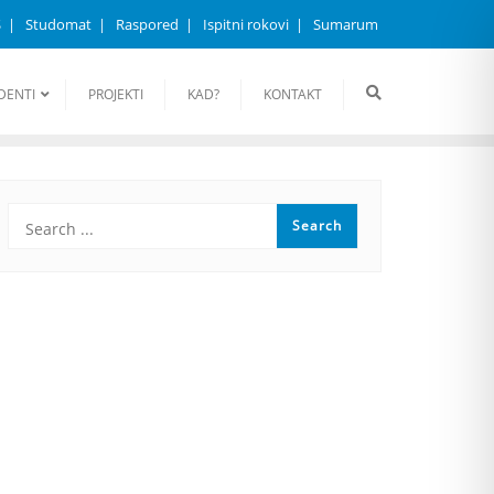
S
Studomat
Raspored
Ispitni rokovi
Sumarum
DENTI
PROJEKTI
KAD?
KONTAKT