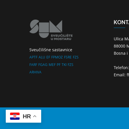
KONT
Ulica M
88000 M
Sveučilišne sastavnice
Bosna i
APTF
ALU
EF
FPMOZ
FSRE
FZS
FARF
FGAG
MEF
PF
TKI
FZS
Telefon
ARHIVA
Email: 
HR