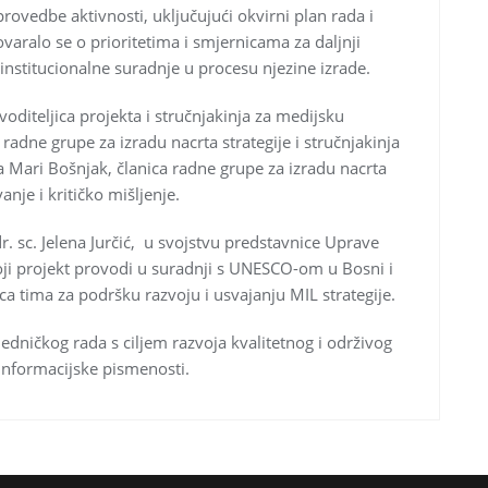
rovedbe aktivnosti, uključujući okvirni plan rada i
aralo se o prioritetima i smjernicama za daljnji
uinstitucionalne suradnje u procesu njezine izrade.
 voditeljica projekta i stručnjakinja za medijsku
 radne grupe za izradu nacrta strategije i stručnjakinja
a Mari Bošnjak, članica radne grupe za izradu nacrta
anje i kritičko mišljenje.
r. sc. Jelena Jurčić, u svojstvu predstavnice Uprave
koji projekt provodi u suradnji s UNESCO-om u Bosni i
ica tima za podršku razvoju i usvajanju MIL strategije.
jedničkog rada s ciljem razvoja kvalitetnog i održivog
informacijske pismenosti.