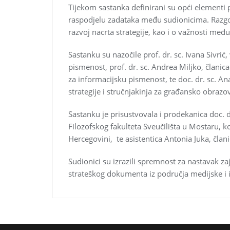
Tijekom sastanka definirani su opći elementi p
raspodjelu zadataka među sudionicima. Razgov
razvoj nacrta strategije, kao i o važnosti međ
Sastanku su nazočile prof. dr. sc. Ivana Sivrić,
pismenost, prof. dr. sc. Andrea Miljko, članica
za informacijsku pismenost, te doc. dr. sc. An
strategije i stručnjakinja za građansko obrazov
Sastanku je prisustvovala i prodekanica doc. d
Filozofskog fakulteta Sveučilišta u Mostaru, 
Hercegovini, te asistentica Antonia Juka, član
Sudionici su izrazili spremnost za nastavak za
strateškog dokumenta iz područja medijske i 