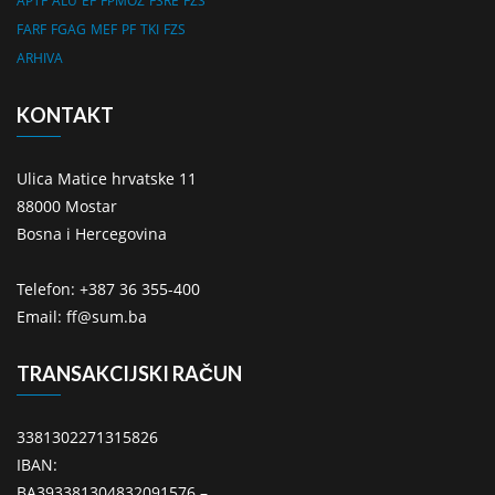
APTF
ALU
EF
FPMOZ
FSRE
FZS
FARF
FGAG
MEF
PF
TKI
FZS
ARHIVA
KONTAKT
Ulica Matice hrvatske 11
88000 Mostar
Bosna i Hercegovina
Telefon: +387 36 355-400
Email: ff@sum.ba
TRANSAKCIJSKI RAČUN
3381302271315826
IBAN:
BA393381304832091576 –