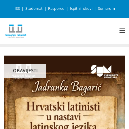
ISS
Studomat
Raspored
Ispitni rokovi
Sumarum
OBAVIJESTI