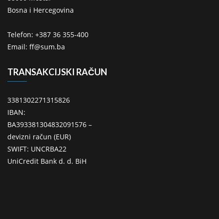
Bosna i Hercegovina
Telefon: +387 36 355-400
Email: ff@sum.ba
TRANSAKCIJSKI RAČUN
3381302271315826
IBAN:
BA393381304832091576 –
devizni račun (EUR)
SWIFT: UNCRBA22
UniCredit Bank d. d. BiH