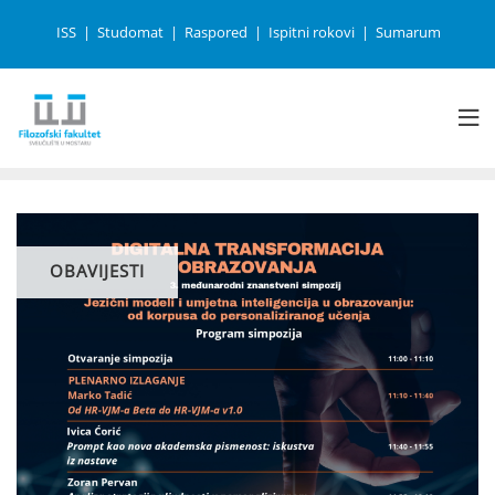
ISS
Studomat
Raspored
Ispitni rokovi
Sumarum
OBAVIJESTI