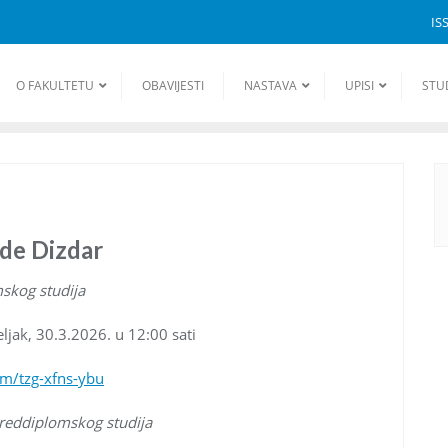
IS
O FAKULTETU
OBAVIJESTI
NASTAVA
UPISI
STU
ade Dizdar
skog studija
ljak, 30.3.2026. u 12:00 sati
om/tzg-xfns-ybu
preddiplomskog studija