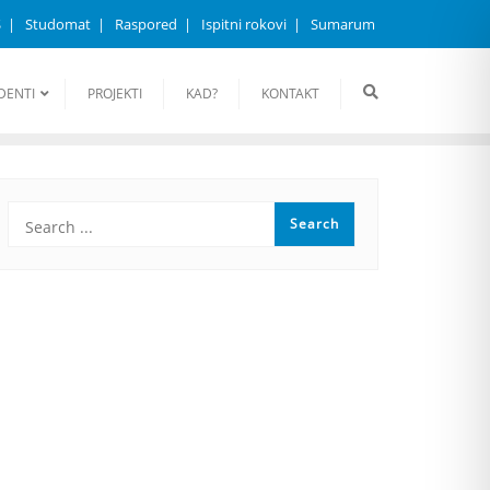
S
Studomat
Raspored
Ispitni rokovi
Sumarum
DENTI
PROJEKTI
KAD?
KONTAKT