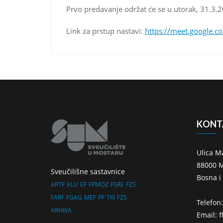
Prvo predavanje održat će se u utorak, 31.3.2
Link za prstup nastavi:
https://meet.google.c
KONT
Ulica M
88000 M
Sveučilišne sastavnice
Bosna i
APTF
ALU
EF
FPMOZ
FSRE
FZS
FARF
FGAG
MEF
PF
TKI
FZS
Telefon
ARHIVA
Email: 