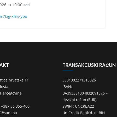
026. u 10:00 sati
om/tzg-xfns-ybu
AKT
TRANSAKCIJSKI RAČUN
atice hrvatske 11
3381302271315826
ostar
IBAN:
 Hercegovina
BA393381304832091576 –
devizni račun (EUR)
: +387 36 355-400
SWIFT: UNCRBA22
ff@sum.ba
UniCredit Bank d. d. BiH