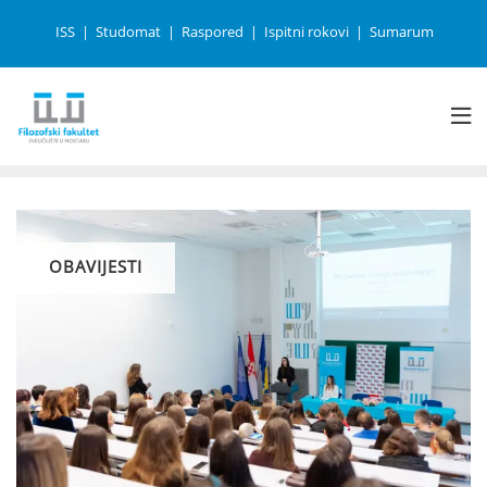
ISS
Studomat
Raspored
Ispitni rokovi
Sumarum
OBAVIJESTI