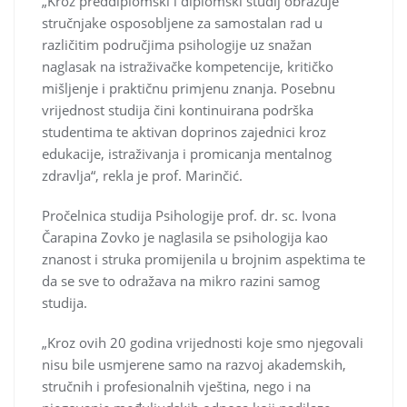
„Kroz preddiplomski i diplomski studij obrazuje
stručnjake osposobljene za samostalan rad u
različitim područjima psihologije uz snažan
naglasak na istraživačke kompetencije, kritičko
mišljenje i praktičnu primjenu znanja. Posebnu
vrijednost studija čini kontinuirana podrška
studentima te aktivan doprinos zajednici kroz
edukacije, istraživanja i promicanja mentalnog
zdravlja“, rekla je prof. Marinčić.
Pročelnica studija Psihologije prof. dr. sc. Ivona
Čarapina Zovko je naglasila se psihologija kao
znanost i struka promijenila u brojnim aspektima te
da se sve to odražava na mikro razini samog
studija.
„Kroz ovih 20 godina vrijednosti koje smo njegovali
nisu bile usmjerene samo na razvoj akademskih,
stručnih i profesionalnih vještina, nego i na