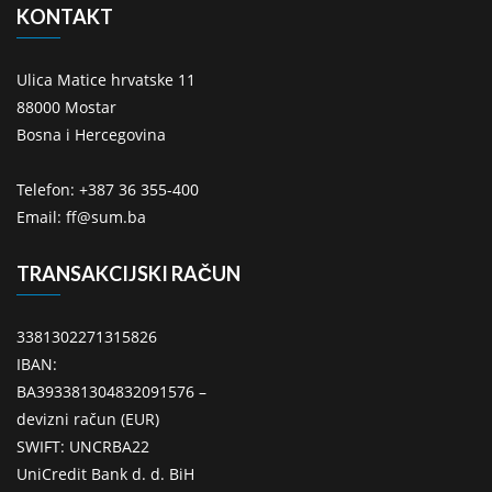
KONTAKT
Ulica Matice hrvatske 11
88000 Mostar
Bosna i Hercegovina
Telefon: +387 36 355-400
Email: ff@sum.ba
TRANSAKCIJSKI RAČUN
3381302271315826
IBAN:
BA393381304832091576 –
devizni račun (EUR)
SWIFT: UNCRBA22
UniCredit Bank d. d. BiH