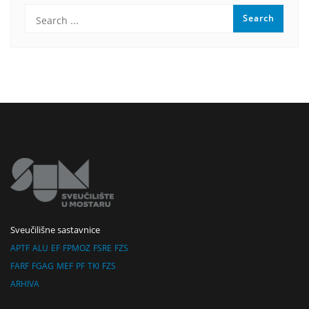
Sveučilišne sastavnice
APTF
ALU
EF
FPMOZ
FSRE
FZS
FARF
FGAG
MEF
PF
TKI
FZS
ARHIVA