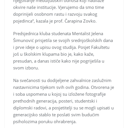
njegovanje međuljudskih odnosa koji nadilaze
okvire naše institucije. Vjerujemo da smo time
doprinijeli osobnom rastu i razvoju svakog
pojedinca“, kazala je prof. Čarapina Zovko.
Predsjednica kluba studenata Mentalist Jelena
Šimunović prisjetila se svojih srednjoškolskih dana
i prve ideje o upisu ovog studija. Posjet Fakultetu
još u školskim klupama bio je, kako kaže,
presudan, a danas ističe kako nije pogriješila u
svom izboru.
Na svečanosti su dodijeljene zahvalnice zaslužnim
nastavnicima tijekom svih ovih godina. Otvorena je
i soba uspomena u kojoj su izložene fotografije
prethodnih generacija, posteri, studentski i
diplomski radovi, a posjetitelji su se mogli upisati u
generacijsko stablo te poslati svim budućim
psiholozima poruku ohrabrenja.