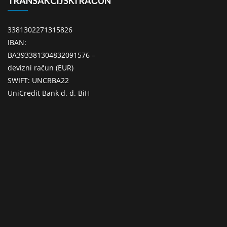
TRANSAKCIJSKI RAČUN
3381302271315826
IBAN:
BA393381304832091576 –
devizni račun (EUR)
SWIFT: UNCRBA22
UniCredit Bank d. d. BiH