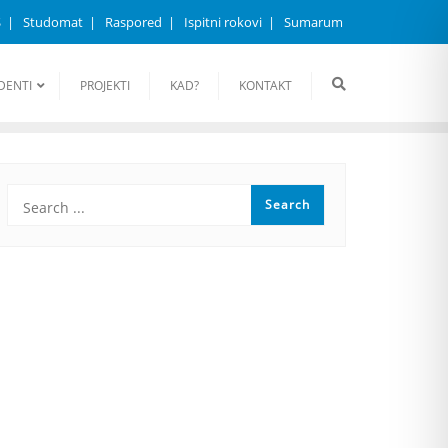
S
Studomat
Raspored
Ispitni rokovi
Sumarum
DENTI
PROJEKTI
KAD?
KONTAKT