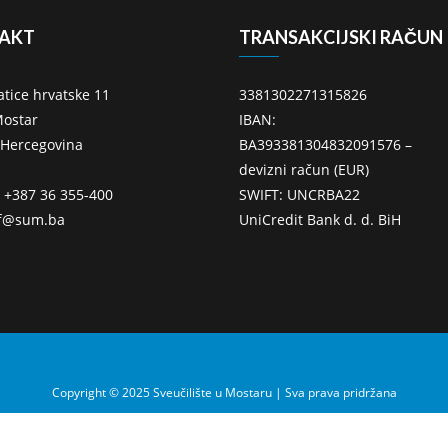
AKT
TRANSAKCIJSKI RAČUN
atice hrvatske 11
3381302271315826
ostar
IBAN:
 Hercegovina
BA393381304832091576 –
devizni račun (EUR)
: +387 36 355-400
SWIFT: UNCRBA22
ff@sum.ba
UniCredit Bank d. d. BiH
Copyright © 2025 Sveučilište u Mostaru | Sva prava pridržana
zvio i dizajnirao Centar za informacijske tehnologije Sveučilišta u Mostaru – SU