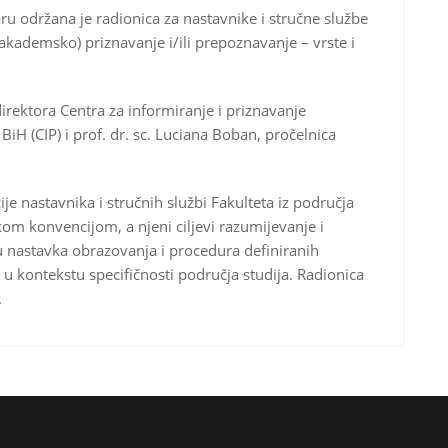
ru održana je radionica za nastavnike i stručne službe
akademsko) priznavanje i/ili prepoznavanje – vrste i
irektora Centra za informiranje i priznavanje
H (CIP) i prof. dr. sc. Luciana Boban, pročelnica
je nastavnika i stručnih službi Fakulteta iz područja
m konvencijom, a njeni ciljevi razumijevanje i
 nastavka obrazovanja i procedura definiranih
 u kontekstu specifičnosti područja studija. Radionica
.