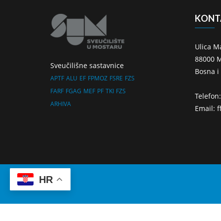
KONT
Ulica M
88000 M
Sveučilišne sastavnice
Bosna i
APTF
ALU
EF
FPMOZ
FSRE
FZS
FARF
FGAG
MEF
PF
TKI
FZS
Telefon
ARHIVA
Email: 
HR
Ra