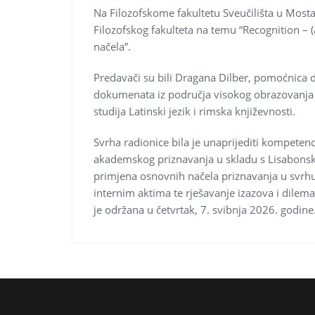
Na Filozofskome fakultetu Sveučilišta u Mosta
Filozofskog fakulteta na temu “Recognition – (
načela”.
Predavači su bili Dragana Dilber, pomoćnica d
dokumenata iz područja visokog obrazovanja Bi
studija Latinski jezik i rimska književnosti.
Svrha radionice bila je unaprijediti kompetenci
akademskog priznavanja u skladu s Lisabonsko
primjena osnovnih načela priznavanja u svrhu
internim aktima te rješavanje izazova i dilema
je održana u četvrtak, 7. svibnja 2026. godine