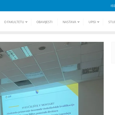
IS
O FAKULTETU
OBAVIJESTI
NASTAVA
UPISI
STU