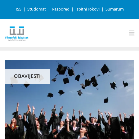
ISS
Studomat
Raspored
Ispitni rokovi
Sumarum
OBAVIJESTI