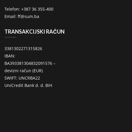
Telefon: +387 36 355-400
Email: ff@sum.ba
TRANSAKCIJSKI RAČUN
3381302271315826
IBAN:
BA393381304832091576 –
devizni račun (EUR)
SWIFT: UNCRBA22
UniCredit Bank d. d. BiH