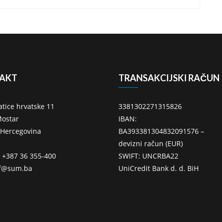
AKT
TRANSAKCIJSKI RAČUN
atice hrvatske 11
3381302271315826
ostar
IBAN:
 Hercegovina
BA393381304832091576 –
devizni račun (EUR)
: +387 36 355-400
SWIFT: UNCRBA22
ff@sum.ba
UniCredit Bank d. d. BiH