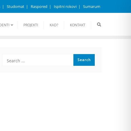
S
Studomat
Raspored
Ispitni rokovi
Sumarum
DENTI
PROJEKTI
KAD?
KONTAKT