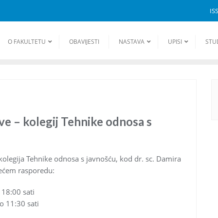
IS
O FAKULTETU
OBAVIJESTI
NASTAVA
UPISI
STU
ve – kolegij Tehnike odnosa s
 kolegija Tehnike odnosa s javnošću, kod dr. sc. Damira
dećem rasporedu:
 18:00 sati
o 11:30 sati