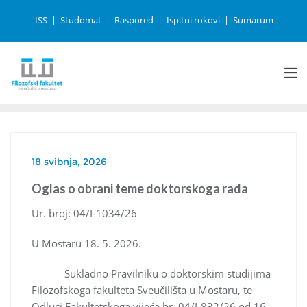
ISS
Studomat
Raspored
Ispitni rokovi
Sumarum
18 svibnja, 2026
Oglas o obrani teme doktorskoga rada
Ur. broj: 04/I-1034/26
U Mostaru 18. 5. 2026.
Sukladno Pravilniku o doktorskim studijima
Filozofskoga fakulteta Sveučilišta u Mostaru, te
Odluci Fakultetskoga vijeća br. 04/I-832/26 od 16.