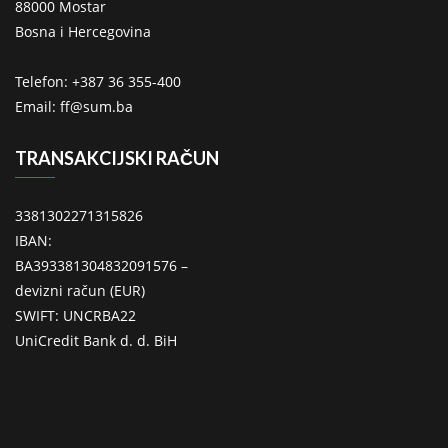
88000 Mostar
Bosna i Hercegovina
Telefon: +387 36 355-400
Email: ff@sum.ba
TRANSAKCIJSKI RAČUN
3381302271315826
IBAN:
BA393381304832091576 –
devizni račun (EUR)
SWIFT: UNCRBA22
UniCredit Bank d. d. BiH