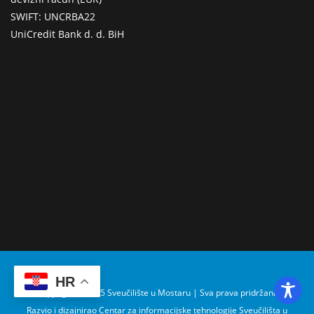
SWIFT: UNCRBA22
UniCredit Bank d. d. BiH
HR
Copyright © 2025 Sveučilište u Mostaru | Sva prava pridržana
Razvio i dizajnirao Centar za informacijske tehnologije Sveučilišta u