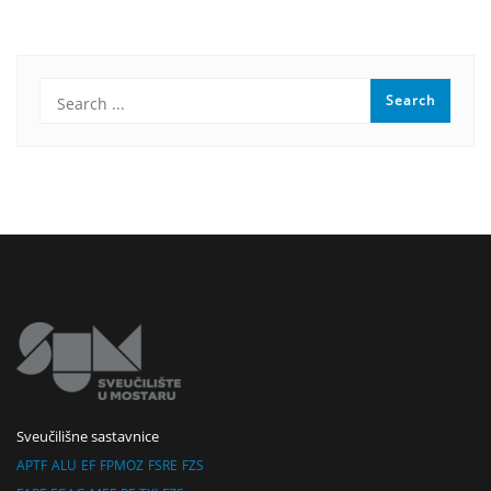
Sveučilišne sastavnice
APTF
ALU
EF
FPMOZ
FSRE
FZS