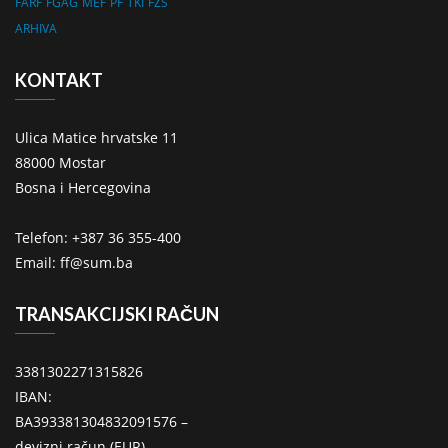
FARF
FGAG
MEF
PF
TKI
FZS
ARHIVA
KONTAKT
Ulica Matice hrvatske 11
88000 Mostar
Bosna i Hercegovina
Telefon: +387 36 355-400
Email: ff@sum.ba
TRANSAKCIJSKI RAČUN
3381302271315826
IBAN:
BA393381304832091576 –
devizni račun (EUR)