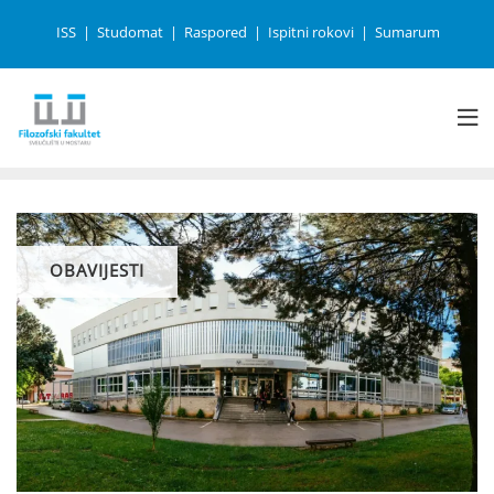
ISS
Studomat
Raspored
Ispitni rokovi
Sumarum
OBAVIJESTI