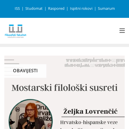
ISS
Studomat
Raspored
Ispitni rokovi
Sumarum
OBAVIJESTI