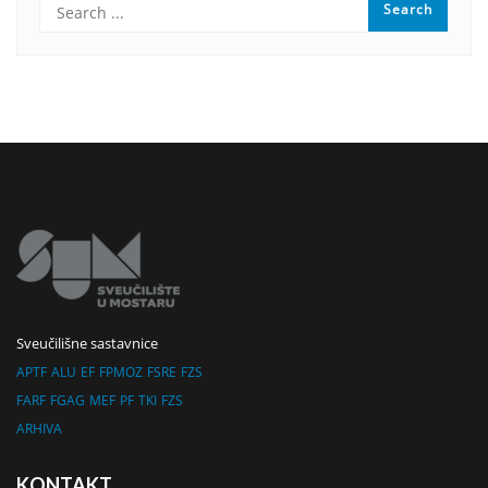
Sveučilišne sastavnice
APTF
ALU
EF
FPMOZ
FSRE
FZS
FARF
FGAG
MEF
PF
TKI
FZS
ARHIVA
KONTAKT