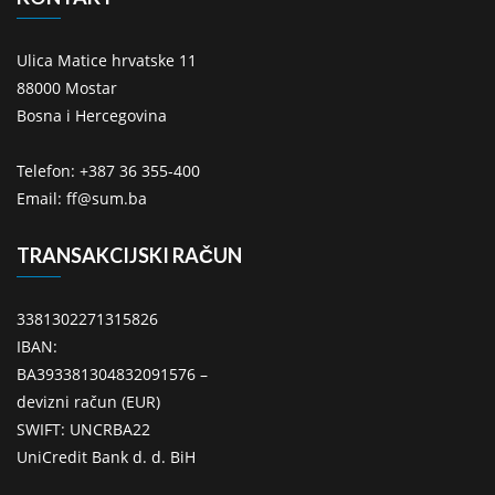
Ulica Matice hrvatske 11
88000 Mostar
Bosna i Hercegovina
Telefon: +387 36 355-400
Email: ff@sum.ba
TRANSAKCIJSKI RAČUN
3381302271315826
IBAN:
BA393381304832091576 –
devizni račun (EUR)
SWIFT: UNCRBA22
UniCredit Bank d. d. BiH