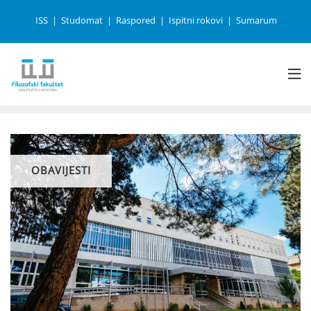
ISS
Studomat
Raspored
Ispitni rokovi
Sumarum
OBAVIJESTI