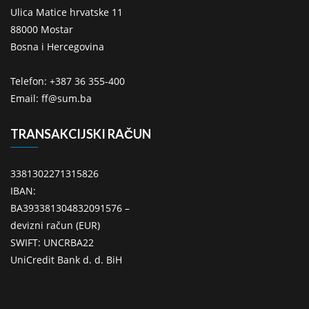
Ulica Matice hrvatske 11
88000 Mostar
Bosna i Hercegovina
Telefon: +387 36 355-400
Email: ff@sum.ba
TRANSAKCIJSKI RAČUN
3381302271315826
IBAN:
BA393381304832091576 –
devizni račun (EUR)
SWIFT: UNCRBA22
UniCredit Bank d. d. BiH