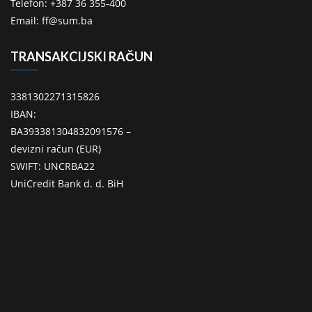
Telefon: +387 36 355-400
Email: ff@sum.ba
TRANSAKCIJSKI RAČUN
3381302271315826
IBAN:
BA393381304832091576 –
devizni račun (EUR)
SWIFT: UNCRBA22
UniCredit Bank d. d. BiH