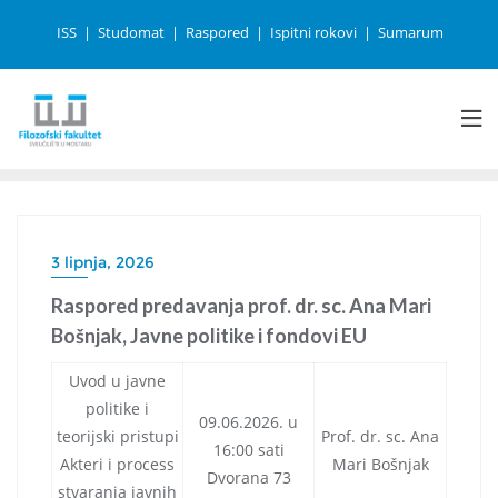
ISS
Studomat
Raspored
Ispitni rokovi
Sumarum
3 lipnja, 2026
Raspored predavanja prof. dr. sc. Ana Mari
Bošnjak, Javne politike i fondovi EU
Uvod u javne
politike i
09.06.2026. u
teorijski pristupi
Prof. dr. sc. Ana
16:00 sati
Akteri i process
Mari Bošnjak
Dvorana 73
stvaranja javnih