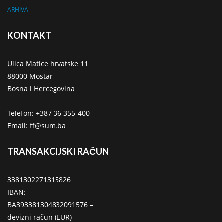
ARHIVA
KONTAKT
Ulica Matice hrvatske 11
88000 Mostar
Bosna i Hercegovina
Telefon: +387 36 355-400
Email: ff@sum.ba
TRANSAKCIJSKI RAČUN
3381302271315826
IBAN:
BA393381304832091576 –
devizni račun (EUR)