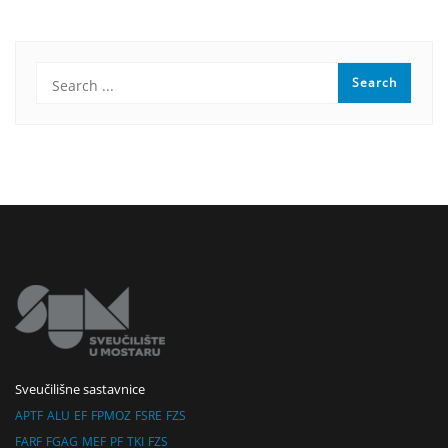
Sveučilišne sastavnice
APTF
ALU
EF
FPMOZ
FSRE
FZS
FARF
FGAG
MEF
PF
TKI
FZS