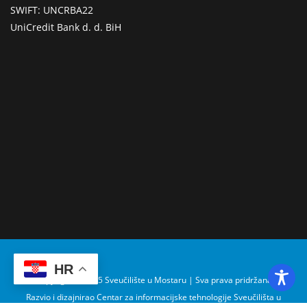
SWIFT: UNCRBA22
UniCredit Bank d. d. BiH
HR
Copyright © 2025 Sveučilište u Mostaru | Sva prava pridržana
Razvio i dizajnirao Centar za informacijske tehnologije Sveučilišta u