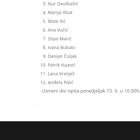
Nur Dautbašić
Marija Ištuk
Mate Ilić
Ana Vučić
Stipo Marić
Ivana Bubalo
Danijel Čuljak
Patrik Vujević
Lana Vranješ
Anđela Polić
Usmeni dio ispita ponedjeljak 15. 6. u 10.00h,