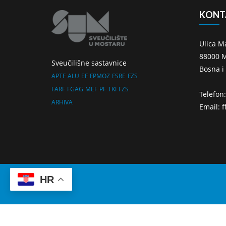
KONT
Ulica M
88000 M
Sveučilišne sastavnice
Bosna i
APTF
ALU
EF
FPMOZ
FSRE
FZS
FARF
FGAG
MEF
PF
TKI
FZS
Telefon
ARHIVA
Email: 
HR
Ra