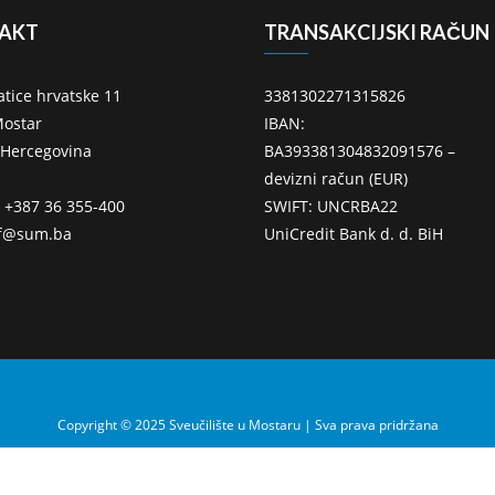
AKT
TRANSAKCIJSKI RAČUN
atice hrvatske 11
3381302271315826
ostar
IBAN:
 Hercegovina
BA393381304832091576 –
devizni račun (EUR)
: +387 36 355-400
SWIFT: UNCRBA22
ff@sum.ba
UniCredit Bank d. d. BiH
Copyright © 2025 Sveučilište u Mostaru | Sva prava pridržana
zvio i dizajnirao Centar za informacijske tehnologije Sveučilišta u Mostaru – SU