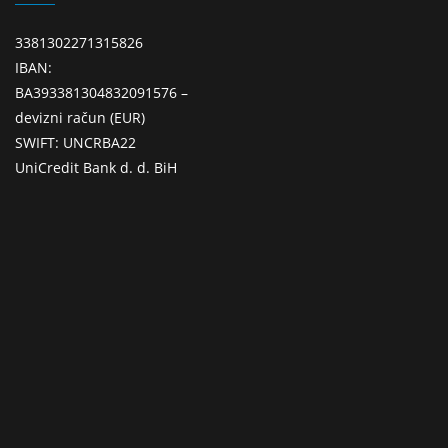
3381302271315826
IBAN:
BA393381304832091576 –
devizni račun (EUR)
SWIFT: UNCRBA22
UniCredit Bank d. d. BiH