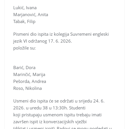
Lukić, Ivana
Marjanović, Anita
Tabak, Filip
Pismeni dio ispita iz kolegija Suvremeni engleski
jezik VI održanog 17. 6. 2026.
položile su:
Barić, Dora
Marinčić, Marija
Pešorda, Andrea
Roso, Nikolina
Usmeni dio ispita će se održati u srijedu 24. 6.
2026. u uredu 38 u 13:30h. Studenti
koji pristupaju usmenom ispitu trebaju imati
završen ispit iz konverzacijskih vježbi
(diktat i usmeni ispit). Radovi se mogu pogledati u