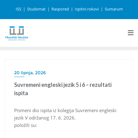
ISS
Studomat
Raspored
Ispitni rokovi
Sumarum
20 lipnja, 2026
Suvremeni engleski jezik 5 i 6 – rezultati
ispita
Pismeni dio ispita iz kolegija Suvremeni engleski
jezik V održanog 17. 6. 2026.
položili su: