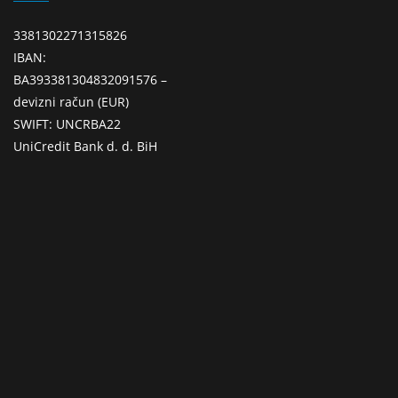
3381302271315826
IBAN:
BA393381304832091576 –
devizni račun (EUR)
SWIFT: UNCRBA22
UniCredit Bank d. d. BiH