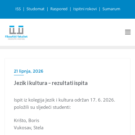
ISS
Studomat
Raspored
Ispitni rokovi
Sumarum
21 lipnja, 2026
Jezik i kultura – rezultati ispita
Ispit iz kolegija Jezik i kultura održan 17. 6. 2026.
položili su sljedeći studenti:
Krišto, Boris
Vukosav, Stela