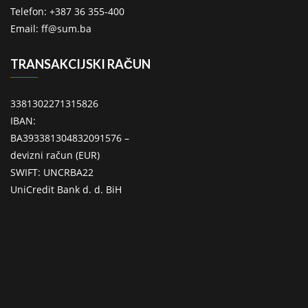
Telefon: +387 36 355-400
Email: ff@sum.ba
TRANSAKCIJSKI RAČUN
3381302271315826
IBAN:
BA393381304832091576 –
devizni račun (EUR)
SWIFT: UNCRBA22
UniCredit Bank d. d. BiH