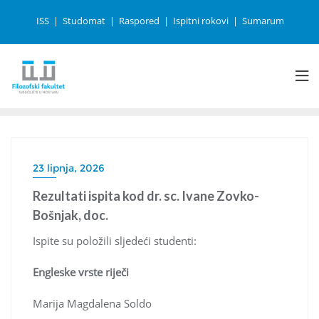
ISS
Studomat
Raspored
Ispitni rokovi
Sumarum
23 lipnja, 2026
Rezultati ispita kod dr. sc. Ivane Zovko-
Bošnjak, doc.
Ispite su položili sljedeći studenti:
Engleske vrste riječi
Marija Magdalena Soldo