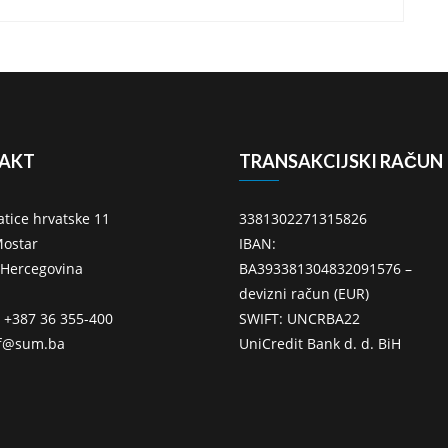
AKT
TRANSAKCIJSKI RAČUN
atice hrvatske 11
3381302271315826
ostar
IBAN:
 Hercegovina
BA393381304832091576 –
devizni račun (EUR)
: +387 36 355-400
SWIFT: UNCRBA22
ff@sum.ba
UniCredit Bank d. d. BiH