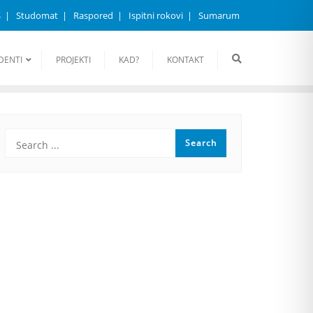
S
Studomat
Raspored
Ispitni rokovi
Sumarum
DENTI
PROJEKTI
KAD?
KONTAKT