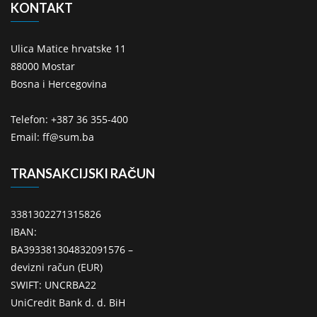
KONTAKT
Ulica Matice hrvatske 11
88000 Mostar
Bosna i Hercegovina
Telefon: +387 36 355-400
Email: ff@sum.ba
TRANSAKCIJSKI RAČUN
3381302271315826
IBAN:
BA393381304832091576 –
devizni račun (EUR)
SWIFT: UNCRBA22
UniCredit Bank d. d. BiH