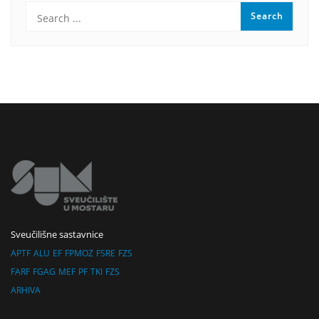
Sveučilišne sastavnice
APTF
ALU
EF
FPMOZ
FSRE
FZS
FARF
FGAG
MEF
PF
TKI
FZS
ARHIVA