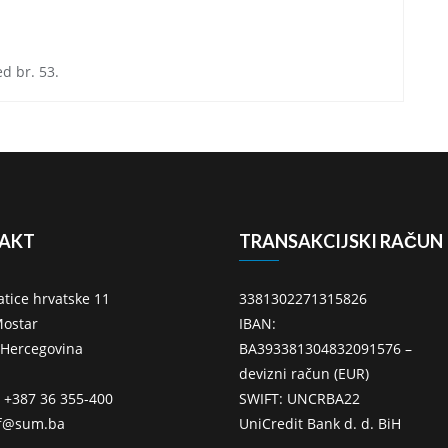
ed br. 53.
AKT
TRANSAKCIJSKI RAČUN
atice hrvatske 11
3381302271315826
ostar
IBAN:
 Hercegovina
BA393381304832091576 –
devizni račun (EUR)
: +387 36 355-400
SWIFT: UNCRBA22
ff@sum.ba
UniCredit Bank d. d. BiH