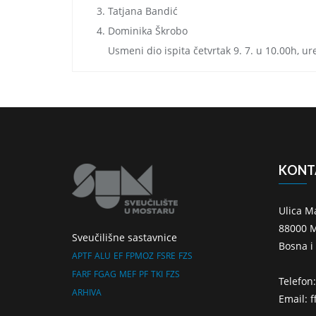
Tatjana Bandić
Dominika Škrobo
Usmeni dio ispita četvrtak 9. 7. u 10.00h, ur
KONT
Ulica M
88000 M
Sveučilišne sastavnice
Bosna i
APTF
ALU
EF
FPMOZ
FSRE
FZS
FARF
FGAG
MEF
PF
TKI
FZS
Telefon
ARHIVA
Email: 