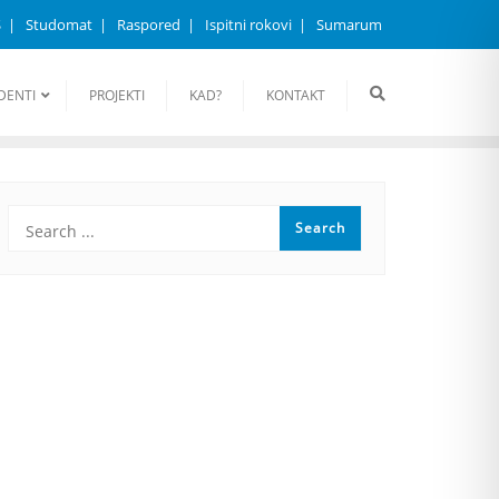
S
Studomat
Raspored
Ispitni rokovi
Sumarum
DENTI
PROJEKTI
KAD?
KONTAKT