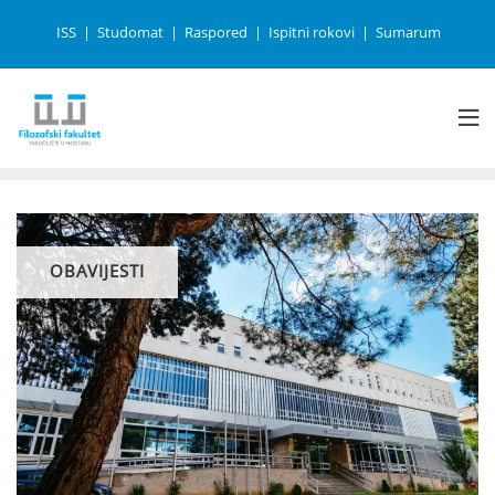
ISS
Studomat
Raspored
Ispitni rokovi
Sumarum
OBAVIJESTI