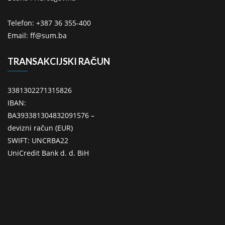
Telefon: +387 36 355-400
Email: ff@sum.ba
TRANSAKCIJSKI RAČUN
3381302271315826
IBAN:
BA393381304832091576 –
devizni račun (EUR)
SWIFT: UNCRBA22
UniCredit Bank d. d. BiH