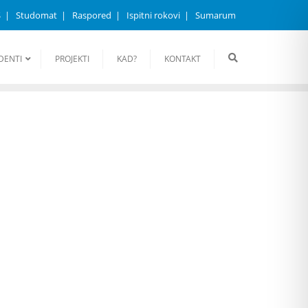
S
Studomat
Raspored
Ispitni rokovi
Sumarum
DENTI
PROJEKTI
KAD?
KONTAKT