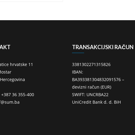
AKT
TRANSAKCIJSKI RAČUN
atice hrvatske 11
3381302271315826
ostar
IBAN:
 Hercegovina
BA393381304832091576 –
devizni račun (EUR)
: +387 36 355-400
SWIFT: UNCRBA22
ff@sum.ba
UniCredit Bank d. d. BiH