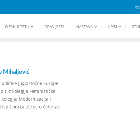
IS
O FAKULTETU
OBAVIJESTI
NASTAVA
UPISI
STU
e Mihaljević
 politike Jugoistočne Europe
pit iz kolegija Feminističke
z kolegija Modernizacija i
 ispit održat će se u četvrtak