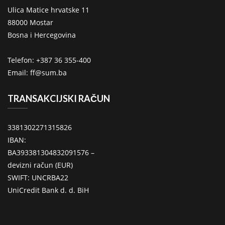
Ulica Matice hrvatske 11
88000 Mostar
Bosna i Hercegovina
Telefon: +387 36 355-400
Email: ff@sum.ba
TRANSAKCIJSKI RAČUN
3381302271315826
IBAN:
BA393381304832091576 –
devizni račun (EUR)
SWIFT: UNCRBA22
UniCredit Bank d. d. BiH