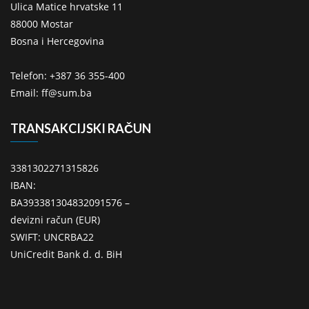
Ulica Matice hrvatske 11
88000 Mostar
Bosna i Hercegovina
Telefon: +387 36 355-400
Email: ff@sum.ba
TRANSAKCIJSKI RAČUN
3381302271315826
IBAN:
BA393381304832091576 –
devizni račun (EUR)
SWIFT: UNCRBA22
UniCredit Bank d. d. BiH