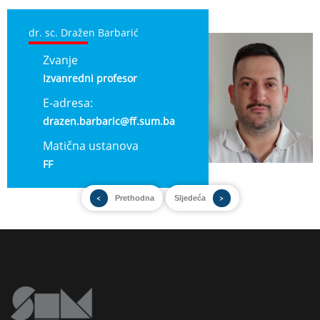
dr. sc. Dražen Barbarić
Zvanje
Izvanredni profesor
E-adresa:
drazen.barbaric@ff.sum.ba
Matična ustanova
FF
Prethodna
Sljedeća