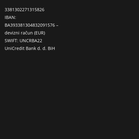
3381302271315826
IBAN:
BA393381304832091576 –
devizni račun (EUR)
SWIFT: UNCRBA22
UniCredit Bank d. d. BiH