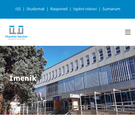
ISS
Studomat
Raspored
Ispitni rokovi
Sumarum
Imenik