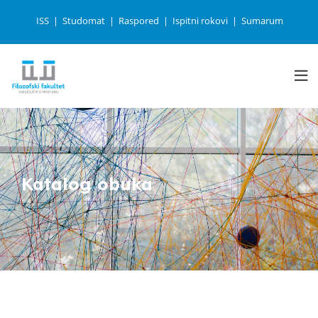
ISS
Studomat
Raspored
Ispitni rokovi
Sumarum
Katalog obuka