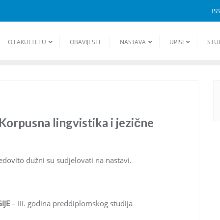
IS
O FAKULTETU
OBAVIJESTI
NASTAVA
UPISI
STU
Korpusna lingvistika i jezične
edovito dužni su sudjelovati na nastavi.
IJE
– III. godina preddiplomskog studija