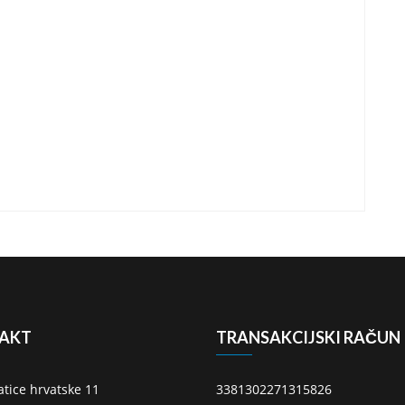
AKT
TRANSAKCIJSKI RAČUN
atice hrvatske 11
3381302271315826