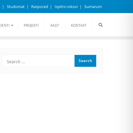
S
Studomat
Raspored
Ispitni rokovi
Sumarum
DENTI
PROJEKTI
KAD?
KONTAKT