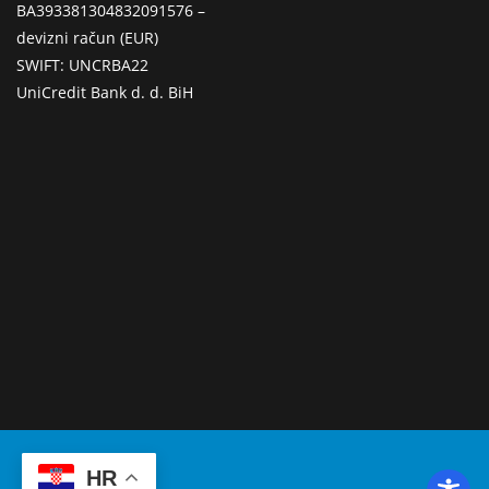
BA393381304832091576 –
devizni račun (EUR)
SWIFT: UNCRBA22
UniCredit Bank d. d. BiH
HR