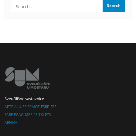
Sveučilišne sastavnice
APTF
ALU
EF
FPMOZ
FSRE
FZS
FARF
FGAG
MEF
PF
TKI
FZS
ARHIVA