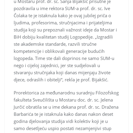
u Mostaru prof. dr. sc. Sanja Bijakšić prisutne je
pozdravila u ime rektora SUM-a prof. dr. sc. Ive
Čolaka te je istaknula kako je ovaj jubilej priča o
ljudima, profesorima, stručnjacima i prijateljima
studija koji su prepoznali važnost ideje da Mostar i
BiH dobiju kvalitetan studij Logopedije. „Izgradili
ste akademske standarde, razvili stručne
kompetencije i oblikovali generacije budućih
logopeda. Time ste dali doprinos ne samo SUM-u
nego i cijeloj zajednici, jer ste sudjelovali u
stvaranju stručnjaka koji danas mijenjaju živote
djece, odraslih i obitelji“, rekla je prof. Bijakšić.
Prorektorica za međunarodnu suradnju Filozofskog
fakulteta Sveučilišta u Mostaru doc. dr. sc. Jelena
Jurčić obratila se u ime dekana prof. dr. sc. Dražena
Barbarića te je istaknula kako danas nakon deset
godina djelovanja studija vidi kolektiv koji je u
samo desetljeću uspio postati nezamjenjivi stup