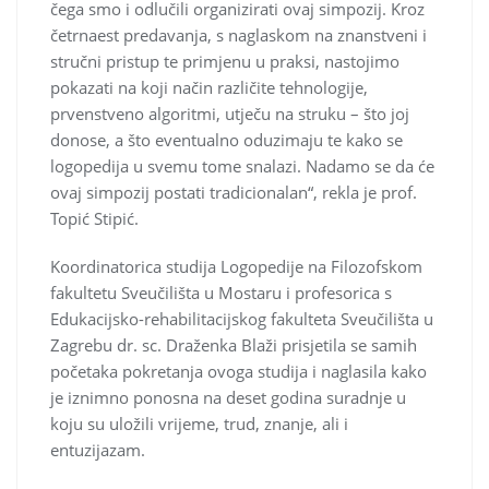
čega smo i odlučili organizirati ovaj simpozij. Kroz
četrnaest predavanja, s naglaskom na znanstveni i
stručni pristup te primjenu u praksi, nastojimo
pokazati na koji način različite tehnologije,
prvenstveno algoritmi, utječu na struku – što joj
donose, a što eventualno oduzimaju te kako se
logopedija u svemu tome snalazi. Nadamo se da će
ovaj simpozij postati tradicionalan“, rekla je prof.
Topić Stipić.
Koordinatorica studija Logopedije na Filozofskom
fakultetu Sveučilišta u Mostaru i profesorica s
Edukacijsko-rehabilitacijskog fakulteta Sveučilišta u
Zagrebu dr. sc. Draženka Blaži prisjetila se samih
početaka pokretanja ovoga studija i naglasila kako
je iznimno ponosna na deset godina suradnje u
koju su uložili vrijeme, trud, znanje, ali i
entuzijazam.