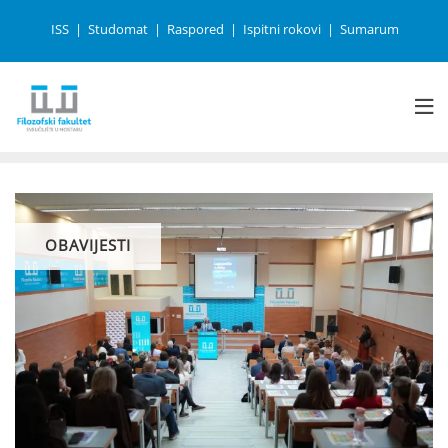
ISS
Studomat
Raspored
Ispitni rokovi
Sumarum
OBAVIJESTI