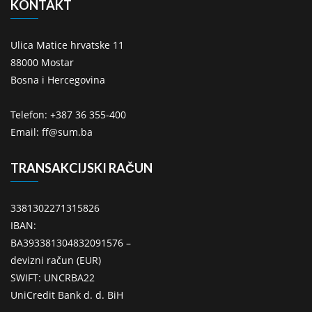
KONTAKT
Ulica Matice hrvatske 11
88000 Mostar
Bosna i Hercegovina
Telefon: +387 36 355-400
Email: ff@sum.ba
TRANSAKCIJSKI RAČUN
3381302271315826
IBAN:
BA393381304832091576 –
devizni račun (EUR)
SWIFT: UNCRBA22
UniCredit Bank d. d. BiH