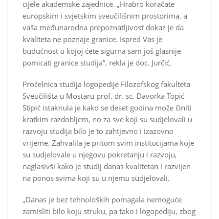
cijele akademske zajednice. „Hrabro koračate
europskim i svjetskim sveučilišnim prostorima, a
vaša međunarodna prepoznatljivost dokaz je da
kvaliteta ne poznaje granice. Ispred Vas je
budućnost u kojoj ćete sigurna sam još glasnije
pomicati granice studija“, rekla je doc. Jurčić.
Pročelnica studija logopedije Filozofskog fakulteta
Sveučilišta u Mostaru prof. dr. sc. Davorka Topić
Stipić istaknula je kako se deset godina može činiti
kratkim razdobljem, no za sve koji su sudjelovali u
razvoju studija bilo je to zahtjevno i izazovno
vrijeme. Zahvalila je pritom svim institucijama koje
su sudjelovale u njegovu pokretanju i razvoju,
naglasivši kako je studij danas kvalitetan i razvijen
na ponos svima koji su u njemu sudjelovali.
„Danas je bez tehnoloških pomagala nemoguće
zamisliti bilo koju struku, pa tako i logopediju, zbog