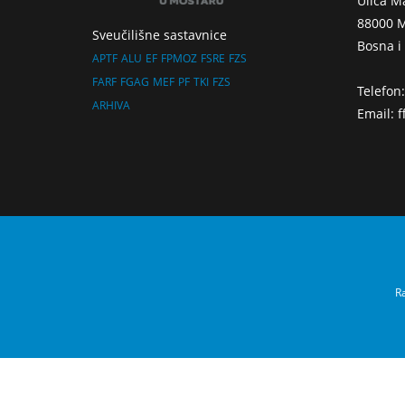
Ulica M
88000 M
Sveučilišne sastavnice
Bosna i
APTF
ALU
EF
FPMOZ
FSRE
FZS
FARF
FGAG
MEF
PF
TKI
FZS
Telefon
ARHIVA
Email: 
Ra