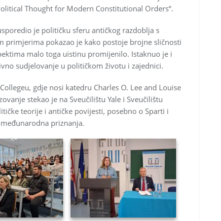
olitical Thought for Modern Constitutional Orders“.
usporedio je političku sferu antičkog razdoblja s
primjerima pokazao je kako postoje brojne sličnosti
ktima malo toga uistinu promijenilo. Istaknuo je i
tivno sudjelovanje u političkom životu i zajednici.
e Collegeu, gdje nosi katedru Charles O. Lee and Louise
vanje stekao je na Sveučilištu Yale i Sveučilištu
tičke teorije i antičke povijesti, posebno o Sparti i
i međunarodna priznanja.