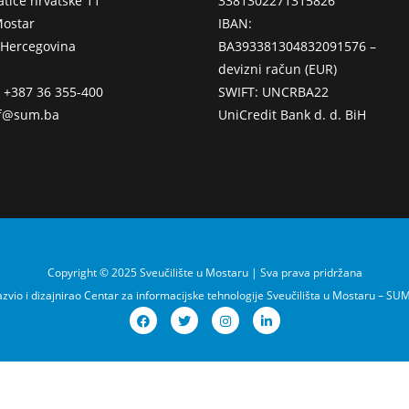
atice hrvatske 11
3381302271315826
ostar
IBAN:
 Hercegovina
BA393381304832091576 –
devizni račun (EUR)
: +387 36 355-400
SWIFT: UNCRBA22
ff@sum.ba
UniCredit Bank d. d. BiH
Copyright © 2025 Sveučilište u Mostaru | Sva prava pridržana
zvio i dizajnirao Centar za informacijske tehnologije Sveučilišta u Mostaru – SU