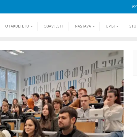
IS
O FAKULTETU
OBAVIJESTI
NASTAVA
UPISI
STU