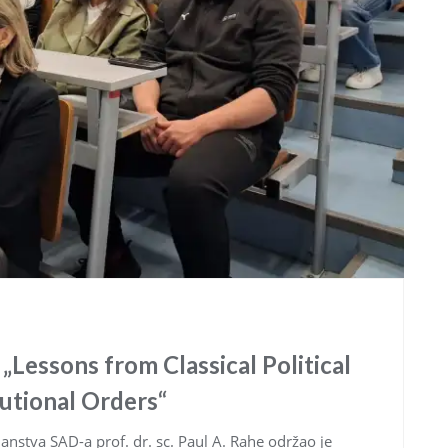
Lessons from Classical Political
utional Orders“
lanstva SAD-a prof. dr. sc. Paul A. Rahe održao je