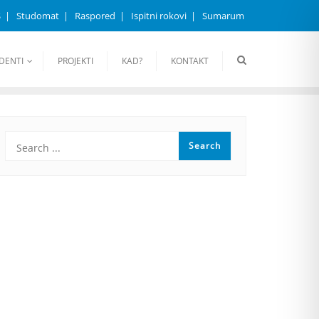
S
Studomat
Raspored
Ispitni rokovi
Sumarum
DENTI
PROJEKTI
KAD?
KONTAKT