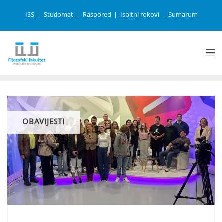
ISS
Studomat
Raspored
Ispitni rokovi
Sumarum
OBAVIJESTI