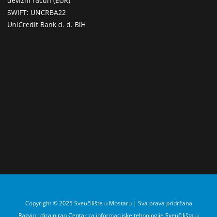
devizni račun (EUR)
SWIFT: UNCRBA22
UniCredit Bank d. d. BiH
Copyright © 2025 Sveučilište u Mostaru | Sva prava pridržana
Razvio i dizajnirao Centar za informacijske tehnologije Sveučilišta u