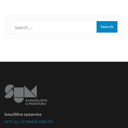
Sveučilišne sastavnice
APTF
ALU
EF
FPMOZ
FSRE
FZS