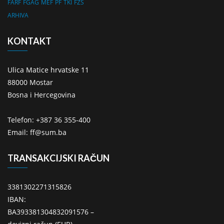
FARF
FGAG
MEF
PF
TKI
FZS
ARHIVA
KONTAKT
Ulica Matice hrvatske 11
88000 Mostar
Bosna i Hercegovina
Telefon: +387 36 355-400
Email: ff@sum.ba
TRANSAKCIJSKI RAČUN
3381302271315826
IBAN:
BA393381304832091576 –