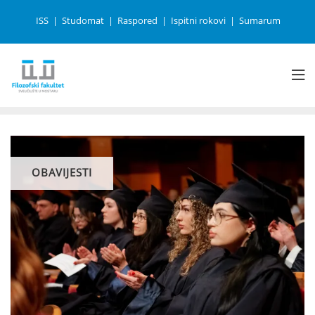
ISS
Studomat
Raspored
Ispitni rokovi
Sumarum
OBAVIJESTI