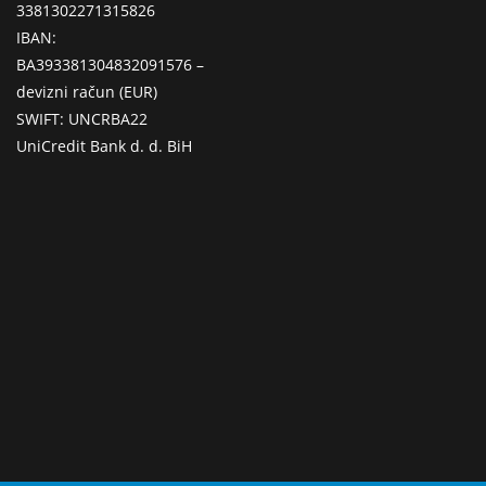
3381302271315826
IBAN:
BA393381304832091576 –
devizni račun (EUR)
SWIFT: UNCRBA22
UniCredit Bank d. d. BiH