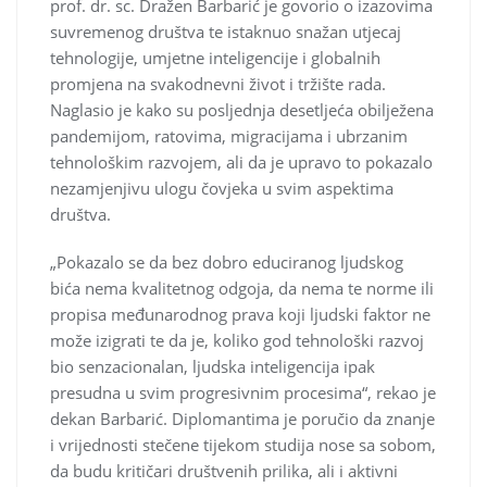
prof. dr. sc. Dražen Barbarić je govorio o izazovima
suvremenog društva te istaknuo snažan utjecaj
tehnologije, umjetne inteligencije i globalnih
promjena na svakodnevni život i tržište rada.
Naglasio je kako su posljednja desetljeća obilježena
pandemijom, ratovima, migracijama i ubrzanim
tehnološkim razvojem, ali da je upravo to pokazalo
nezamjenjivu ulogu čovjeka u svim aspektima
društva.
„Pokazalo se da bez dobro educiranog ljudskog
bića nema kvalitetnog odgoja, da nema te norme ili
propisa međunarodnog prava koji ljudski faktor ne
može izigrati te da je, koliko god tehnološki razvoj
bio senzacionalan, ljudska inteligencija ipak
presudna u svim progresivnim procesima“, rekao je
dekan Barbarić. Diplomantima je poručio da znanje
i vrijednosti stečene tijekom studija nose sa sobom,
da budu kritičari društvenih prilika, ali i aktivni