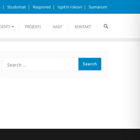
S
Studomat
Raspored
Ispitni rokovi
Sumarum
DENTI
PROJEKTI
KAD?
KONTAKT