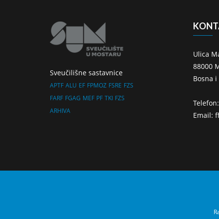
KONT
Ulica M
88000 M
Sveučilišne sastavnice
Bosna i
APTF
ALU
EF
FPMOZ
FSRE
FZS
FARF
FGAG
MEF
PF
TKI
FZS
Telefon
ARHIVA
Email: 
Ra