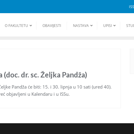
IS
O FAKULTETU
OBAVIJESTI
NASTAVA
UPISI
STU
(doc. dr. sc. Željka Pandža)
eljke Pandža će biti: 15. i 30. lipnja u 10 sati (ured 40).
već objavljeni u Kalendaru i u ISSu.