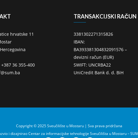
AKT
TRANSAKCIJSKI RAČUN
atice hrvatske 11
3381302271315826
ostar
IBAN:
 Hercegovina
BA393381304832091576 –
devizni račun (EUR)
: +387 36 355-400
SWIFT: UNCRBA22
ff@sum.ba
UniCredit Bank d. d. BiH
Copyright © 2025 Sveučilište u Mostaru | Sva prava pridržana
zvio i dizajnirao Centar za informacijske tehnologije Sveučilišta u Mostaru – SU