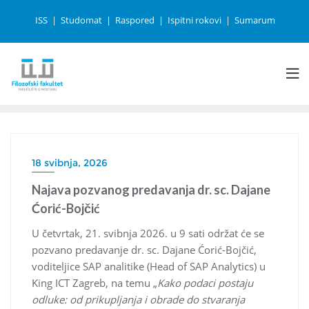
ISS
Studomat
Raspored
Ispitni rokovi
Sumarum
18 svibnja, 2026
Najava pozvanog predavanja dr. sc. Dajane
Ćorić-Bojčić
U četvrtak, 21. svibnja 2026. u 9 sati održat će se
pozvano predavanje dr. sc. Dajane Ćorić-Bojčić,
voditeljice SAP analitike (Head of SAP Analytics) u
King ICT Zagreb, na temu „
Kako podaci postaju
odluke: od prikupljanja i obrade do stvaranja