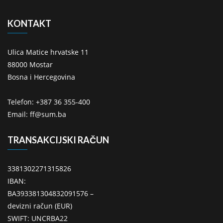
KONTAKT
Ulica Matice hrvatske 11
88000 Mostar
Bosna i Hercegovina
Telefon: +387 36 355-400
Email: ff@sum.ba
TRANSAKCIJSKI RAČUN
3381302271315826
IBAN:
BA393381304832091576 –
devizni račun (EUR)
SWIFT: UNCRBA22