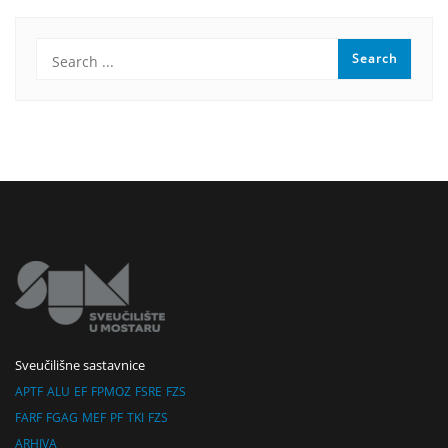
Sveučilišne sastavnice
APTF
ALU
EF
FPMOZ
FSRE
FZS
FARF
FGAG
MEF
PF
TKI
FZS
ARHIVA