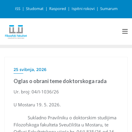
ISS
Studomat
Raspored
Ispitni rokovi
Sumarum
25 svibnja, 2026
Oglas o obrani teme doktorskoga rada
Ur. broj: 04/I-1036/26
U Mostaru 19. 5. 2026.
Sukladno Pravilniku o doktorskim studijima
Filozofskoga fakulteta Sveučilišta u Mostaru, te
Odluci Fakultetskoga vijeća br. 04/I-835/26 od 16.