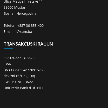
Ulica Matice hrvatske 11
88000 Mostar
Bosna i Hercegovina
Telefon: +387 36 355-400
Email: ff@sum.ba
TRANSAKCIJSKI RAČUN
3381302271315826
IBAN:
BA393381304832091576 –
devizni račun (EUR)
SWIFT: UNCRBA22
UniCredit Bank d. d. BiH