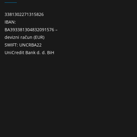
3381302271315826
IBAN:
BA393381304832091576 –
devizni račun (EUR)
SWIFT: UNCRBA22
UniCredit Bank d. d. BiH